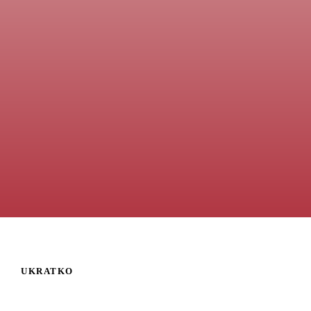
pružimo podršku i pomognemo u svakom trenutku.
Pozovite nas
Za korisnike mobilnih uređaja, za poziv pritisnite dugme iznad.
UKRATKO