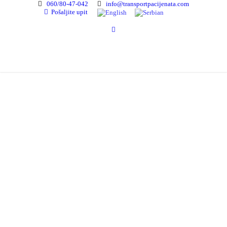
060/80-47-042
info@transportpacijenata.com
Pošaljite upit
Česta pitanja
Sanitetski transport pacijenata Beograd - AEMS Life Line