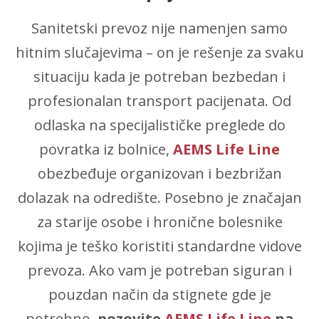
Sanitetski prevoz nije namenjen samo
hitnim slučajevima – on je rešenje za svaku
situaciju kada je potreban bezbedan i
profesionalan transport pacijenata. Od
odlaska na specijalističke preglede do
povratka iz bolnice,
AEMS Life Line
obezbeđuje organizovan i bezbrižan
dolazak na odredište. Posebno je značajan
za starije osobe i hronične bolesnike
kojima je teško koristiti standardne vidove
prevoza. Ako vam je potreban siguran i
pouzdan način da stignete gde je
potrebno,
pozovite
AEMS Life Line
na