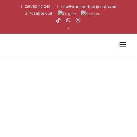
060/80-47-042
info@transportpacijenata.com
Pošaljite upit
Sanitetski prevoz
pacijenata
Čukarica - AEMS
Sanitetski transport pacijenata Beograd - AEMS Life Line