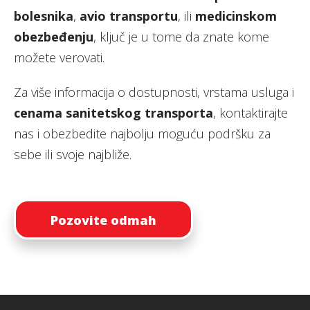
bolesnika
,
avio transportu
, ili
medicinskom
obezbeđenju
, ključ je u tome da znate kome
možete verovati.
Za više informacija o dostupnosti, vrstama usluga i
cenama sanitetskog transporta
, kontaktirajte
nas i obezbedite najbolju moguću podršku za
sebe ili svoje najbliže.
Pozovite odmah