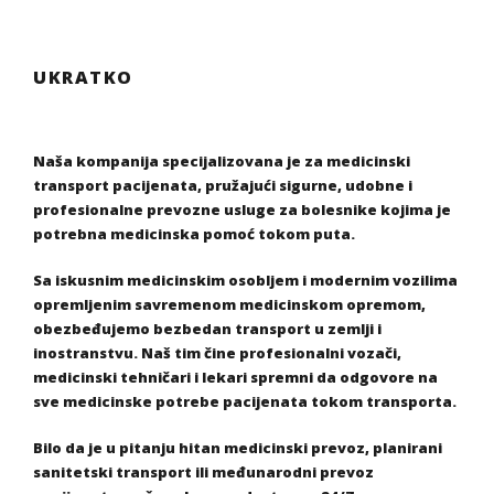
UKRATKO
Naša kompanija specijalizovana je za medicinski
transport pacijenata, pružajući sigurne, udobne i
profesionalne prevozne usluge za bolesnike kojima je
potrebna medicinska pomoć tokom puta.
Sa iskusnim medicinskim osobljem i modernim vozilima
opremljenim savremenom medicinskom opremom,
obezbeđujemo bezbedan transport u zemlji i
inostranstvu. Naš tim čine profesionalni vozači,
medicinski tehničari i lekari spremni da odgovore na
sve medicinske potrebe pacijenata tokom transporta.
Bilo da je u pitanju hitan medicinski prevoz, planirani
sanitetski transport ili međunarodni prevoz