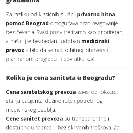
građanima
Za razliku od klasičnih službi,
privatna hitna
pomoć Beograd
omogućava brzo reagovanje
bez čekanja. Svaki poziv tretiramo kao prioritetan,
a naš cilj je bezbedan i udoban
medicinski
prevoz
– bilo da se radi o hitnoj intervenciji,
planiranom pregledu ili povratku kući.
Kolika je cena saniteta u Beogradu?
Cena sanitetskog prevoza
zavisi od lokacije,
stanja pacijenta, dužine rute i potrebnog
medicinskog osoblja.
Cene sanitet prevoza
su transparentne i
dostupne unapred – bez skrivenih troškova. Za