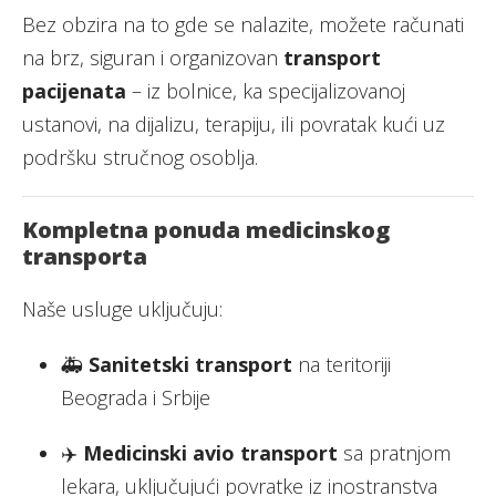
Bez obzira na to gde se nalazite, možete računati
na brz, siguran i organizovan
transport
pacijenata
– iz bolnice, ka specijalizovanoj
ustanovi, na dijalizu, terapiju, ili povratak kući uz
podršku stručnog osoblja.
Kompletna ponuda medicinskog
transporta
Naše usluge uključuju:
🚑
Sanitetski transport
na teritoriji
Beograda i Srbije
✈️
Medicinski avio transport
sa pratnjom
lekara, uključujući povratke iz inostranstva