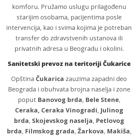
komforu. Pružamo uslugu prilagođenu
starijim osobama, pacijentima posle
intervencija, kao i svima kojima je potreban
transfer do zdravstvenih ustanova ili
privatnih adresa u Beogradu i okolini.
Sanitetski prevoz na teritoriji Čukarice
Opština
Čukarica
zauzima zapadni deo
Beograda i obuhvata brojna naselja i zone
poput
Banovog brda
,
Bele Stene
,
Ceraka,
Ceraka Vinogradi
,
Julinog
brda
,
Skojevskog naselja
,
Petlovog
brda
,
Filmskog grada
,
Žarkova
,
Makiša
,