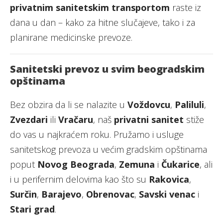
privatnim sanitetskim transportom
raste iz
dana u dan – kako za hitne slučajeve, tako i za
planirane medicinske prevoze.
Sanitetski prevoz u svim beogradskim
opštinama
Bez obzira da li se nalazite u
Voždovcu
,
Paliluli
,
Zvezdari
ili
Vračaru
, naš
privatni sanitet
stiže
do vas u najkraćem roku. Pružamo i usluge
sanitetskog prevoza u većim gradskim opštinama
poput
Novog Beograda
,
Zemuna
i
Čukarice
, ali
i u perifernim delovima kao što su
Rakovica
,
Surčin
,
Barajevo
,
Obrenovac
,
Savski venac
i
Stari grad
.