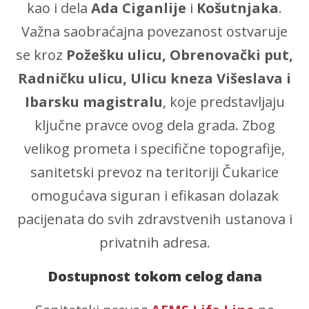
kao i dela
Ada Ciganlije
i
Košutnjaka
.
Važna saobraćajna povezanost ostvaruje
se kroz
Požešku ulicu, Obrenovački put,
Radničku ulicu, Ulicu kneza Višeslava i
Ibarsku magistralu
, koje predstavljaju
ključne pravce ovog dela grada. Zbog
velikog prometa i specifične topografije,
sanitetski prevoz na teritoriji Čukarice
omogućava siguran i efikasan dolazak
pacijenata do svih zdravstvenih ustanova i
privatnih adresa.
Dostupnost tokom celog dana