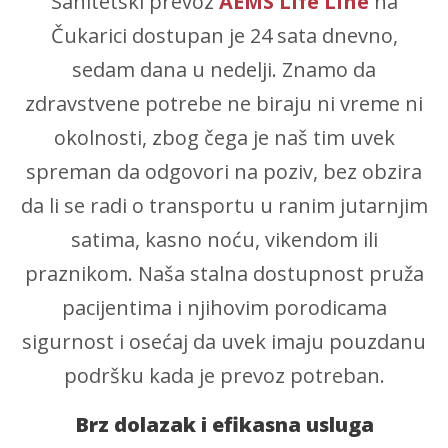
Sanitetski prevoz
AEMS Life Line
na
Čukarici dostupan je 24 sata dnevno,
sedam dana u nedelji. Znamo da
zdravstvene potrebe ne biraju ni vreme ni
okolnosti, zbog čega je naš tim uvek
spreman da odgovori na poziv, bez obzira
da li se radi o transportu u ranim jutarnjim
satima, kasno noću, vikendom ili
praznikom. Naša stalna dostupnost pruža
pacijentima i njihovim porodicama
sigurnost i osećaj da uvek imaju pouzdanu
podršku kada je prevoz potreban.
Brz dolazak i efikasna usluga