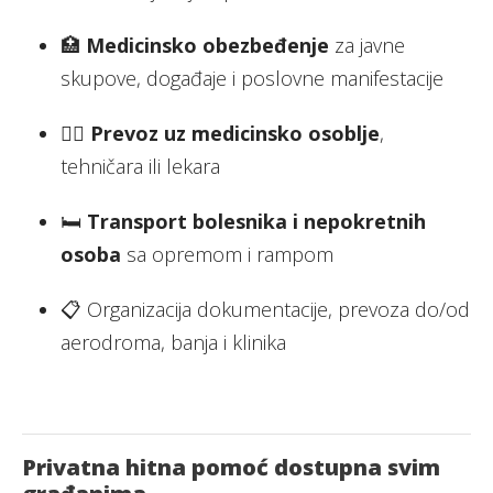
🏥
Medicinsko obezbeđenje
za javne
skupove, događaje i poslovne manifestacije
🧑‍⚕️
Prevoz uz medicinsko osoblje
,
tehničara ili lekara
🛏️
Transport bolesnika i nepokretnih
osoba
sa opremom i rampom
📋 Organizacija dokumentacije, prevoza do/od
aerodroma, banja i klinika
Privatna hitna pomoć dostupna svim