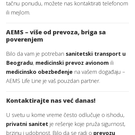
tačnu ponudu, možete nas kontaktirati telefonom
ili mejlom.
AEMS – više od prevoza, briga sa
poverenjem
Bilo da vam je potreban
sanitetski transport u
Beogradu
,
medicinski prevoz avionom
ili
medicinsko obezbeđenje
na vašem događaju –
AEMS Life Line je vaš pouzdan partner.
Kontaktirajte nas već danas!
U svetu u kome vreme često odlučuje o ishodu,
privatni sanitet
je rešenje koje pruža sigurnost,
brzinu i udobnost. Bilo da se radi o
prevozu