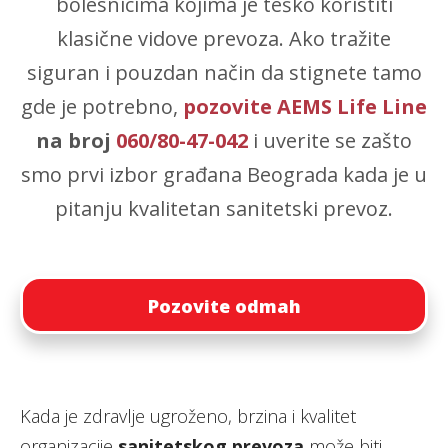
bolesnicima kojima je teško koristiti
klasične vidove prevoza. Ako tražite
siguran i pouzdan način da stignete tamo
gde je potrebno,
pozovite AEMS Life Line
na broj
060/80-47-042
i uverite se zašto
smo prvi izbor građana Beograda kada je u
pitanju kvalitetan sanitetski prevoz.
Pozovite odmah
Kada je zdravlje ugroženo, brzina i kvalitet
organizacije
sanitetskog prevoza
može biti