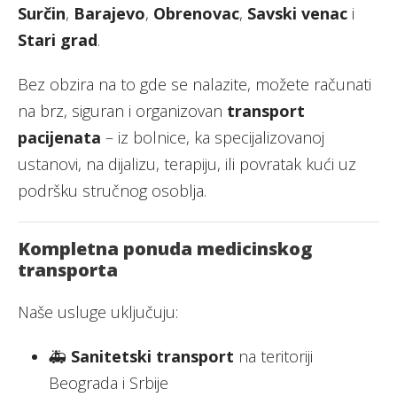
Surčin
,
Barajevo
,
Obrenovac
,
Savski venac
i
Stari grad
.
Bez obzira na to gde se nalazite, možete računati
na brz, siguran i organizovan
transport
pacijenata
– iz bolnice, ka specijalizovanoj
ustanovi, na dijalizu, terapiju, ili povratak kući uz
podršku stručnog osoblja.
Kompletna ponuda medicinskog
transporta
Naše usluge uključuju:
🚑
Sanitetski transport
na teritoriji
Beograda i Srbije