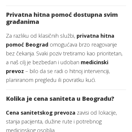
Privatna hitna pomoć dostupna svim
građanima
Za razliku od klasičnih službi,
privatna hitna
pomoć Beograd
omogućava brzo reagovanje
bez čekanja. Svaki poziv tretiramo kao prioritetan,
a naš cilj je bezbedan i udoban
medicinski
prevoz
– bilo da se radi o hitnoj intervenciji,
planiranom pregledu ili povratku kući.
Kolika je cena saniteta u Beogradu?
Cena sanitetskog prevoza
zavisi od lokacije,
stanja pacijenta, dužine rute i potrebnog
medicinskog osoblja.