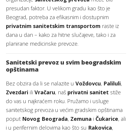
presudan faktor. U velikom gradu kao što je
Beograd, potreba za efikasnim i dostupnim
privatnim sanitetskim transportom
raste iz
dana u dan – kako za hitne slučajeve, tako i za
planirane medicinske prevoze.
Sanitetski prevoz u svim beogradskim
opštinama
Bez obzira da li se nalazite u
Voždovcu
,
Paliluli
,
Zvezdari
ili
Vračaru
, naš
privatni sanitet
stiže
do vas u najkraćem roku. Pružamo i usluge
sanitetskog prevoza u većim gradskim opštinama
poput
Novog Beograda
,
Zemuna
i
Čukarice
, ali
i u perifernim delovima kao što su
Rakovica
,