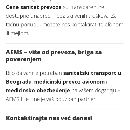
Cene sanitet prevoza
su transparentne i
dostupne unapred – bez skrivenih troškova. Za
tačnu ponudu, možete nas kontaktirati telefonom
ili mejlom.
AEMS – više od prevoza, briga sa
poverenjem
Bilo da vam je potreban
sanitetski transport u
Beogradu
,
medicinski prevoz avionom
ili
medicinsko obezbeđenje
na vašem događaju –
AEMS Life Line je vaš pouzdan partner.
Kontaktirajte nas već danas!