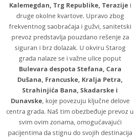
Kalemegdan, Trg Republike, Terazije
i
druge okolne kvartove. Upravo zbog
frekventnog saobraćaja i gužvi, sanitetski
prevoz predstavlja pouzdano rešenje za
siguran i brz dolazak. U okviru Starog
grada nalaze se i važne ulice poput
Bulevara despota Stefana, Cara
Dušana, Francuske, Kralja Petra,
Strahinjića Bana, Skadarske i
Dunavske
, koje povezuju ključne delove
centra grada. Naš tim obezbeđuje prevoz u
svim ovim zonama, omogućavajući
pacijentima da stignu do svojih destinacija