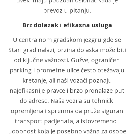
uvek imaju pouzdan oslonac kada je
prevoz u pitanju.
Brz dolazak i efikasna usluga
U centralnom gradskom jezgru gde se
Stari grad nalazi, brzina dolaska može biti
od ključne važnosti. Gužve, ograničen
parking i prometne ulice često otežavaju
kretanje, ali naši vozači poznaju
najefikasnije pravce i brzo pronalaze put
do adrese. Naša vozila su tehnički
opremljena i spremna da pruže siguran
transport pacijenata, a istovremeno i
udobnost koja je posebno važna za osobe