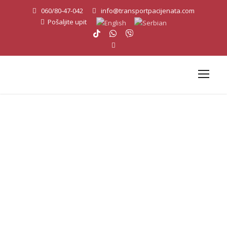
060/80-47-042
info@transportpacijenata.com
Pošaljite upit
Sanitetski prevoz
pacijenata Stari
Grad - AEMS
Sanitetski transport pacijenata Beograd - AEMS Life Line