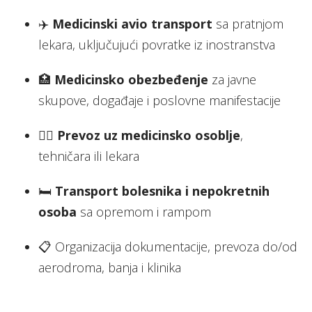
✈️
Medicinski avio transport
sa pratnjom
lekara, uključujući povratke iz inostranstva
🏥
Medicinsko obezbeđenje
za javne
skupove, događaje i poslovne manifestacije
🧑‍⚕️
Prevoz uz medicinsko osoblje
,
tehničara ili lekara
🛏️
Transport bolesnika i nepokretnih
osoba
sa opremom i rampom
📋 Organizacija dokumentacije, prevoza do/od
aerodroma, banja i klinika