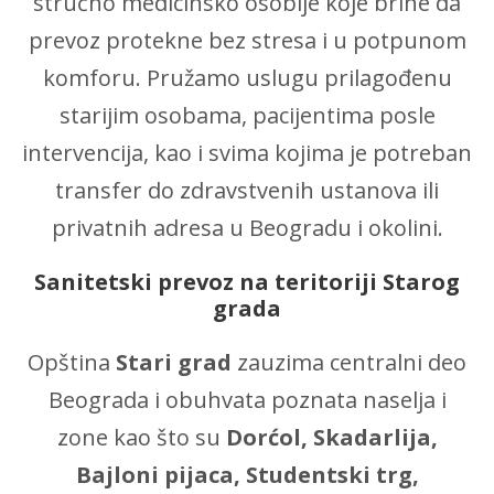
stručno medicinsko osoblje koje brine da
prevoz protekne bez stresa i u potpunom
komforu. Pružamo uslugu prilagođenu
starijim osobama, pacijentima posle
intervencija, kao i svima kojima je potreban
transfer do zdravstvenih ustanova ili
privatnih adresa u Beogradu i okolini.
Sanitetski prevoz na teritoriji Starog
grada
Opština
Stari grad
zauzima centralni deo
Beograda i obuhvata poznata naselja i
zone kao što su
Dorćol, Skadarlija,
Bajloni pijaca, Studentski trg,