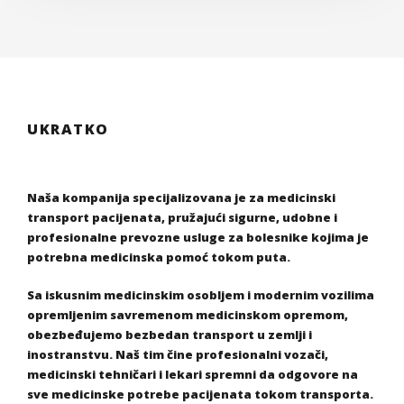
UKRATKO
Naša kompanija specijalizovana je za medicinski
transport pacijenata, pružajući sigurne, udobne i
profesionalne prevozne usluge za bolesnike kojima je
potrebna medicinska pomoć tokom puta.
Sa iskusnim medicinskim osobljem i modernim vozilima
opremljenim savremenom medicinskom opremom,
obezbeđujemo bezbedan transport u zemlji i
inostranstvu. Naš tim čine profesionalni vozači,
medicinski tehničari i lekari spremni da odgovore na
sve medicinske potrebe pacijenata tokom transporta.