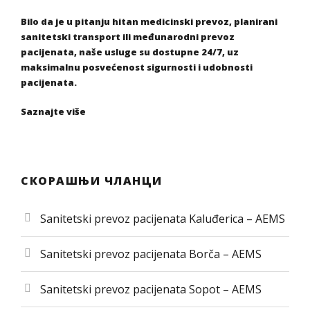
Bilo da je u pitanju hitan medicinski prevoz, planirani
sanitetski transport ili međunarodni prevoz
pacijenata, naše usluge su dostupne 24/7, uz
maksimalnu posvećenost sigurnosti i udobnosti
pacijenata.
Saznajte više
СКОРАШЊИ ЧЛАНЦИ
Sanitetski prevoz pacijenata Kaluđerica – AEMS
Sanitetski prevoz pacijenata Borča – AEMS
Sanitetski prevoz pacijenata Sopot – AEMS