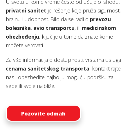
U svetu u kome vreme često odlučuje o ishodu,
privatni sanitet
je rešenje koje pruža sigurnost,
brzinu i udobnost. Bilo da se radi o
prevozu
bolesnika
,
avio transportu
, ili
medicinskom
obezbeđenju
, ključ je u tome da znate kome
možete verovati.
Za više informacija o dostupnosti, vrstama usluga i
cenama sanitetskog transporta
, kontaktirajte
nas i obezbedite najbolju moguću podršku za
sebe ili svoje najbliže.
Pozovite odmah