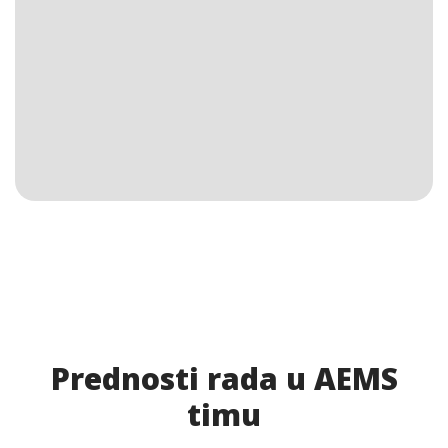
Iskrena želja da se pomogne drugima, uz visok
nivo saosećanja, etike i profesionalnog
ponašanja u svim okolnostima – bez obzira na
izazove na terenu.
Prednosti rada u AEMS
timu