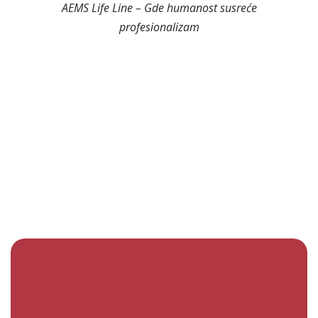
AEMS Life Line – Gde humanost susreće
profesionalizam
U
AEMS Life Line
cenimo ljude koji
saosećajno pristupaju svakom zadatku i
verujemo da je radno okruženje temelj
ličnog i profesionalnog uspeha. Naša
filozofija rada zasniva se na sledećim
vrednostima:
Stalno usavršavanje