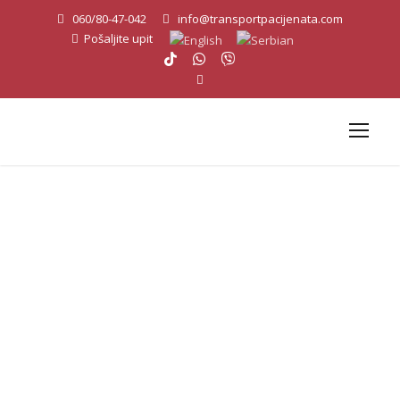
060/80-47-042
info@transportpacijenata.com
Pošaljite upit
Dobrodošli u naš
tim
Sanitetski transport pacijenata Beograd - AEMS Life Line