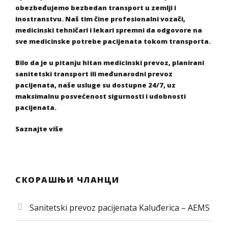
obezbeđujemo bezbedan transport u zemlji i
inostranstvu. Naš tim čine profesionalni vozači,
medicinski tehničari i lekari spremni da odgovore na
sve medicinske potrebe pacijenata tokom transporta.
Bilo da je u pitanju hitan medicinski prevoz, planirani
sanitetski transport ili međunarodni prevoz
pacijenata, naše usluge su dostupne 24/7, uz
maksimalnu posvećenost sigurnosti i udobnosti
pacijenata.
Saznajte više
СКОРАШЊИ ЧЛАНЦИ
Sanitetski prevoz pacijenata Kaluđerica – AEMS