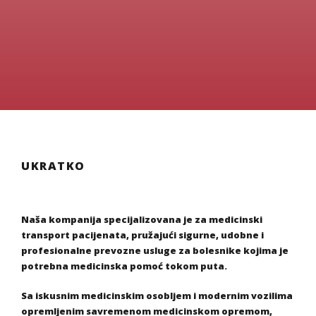
UKRATKO
Naša kompanija specijalizovana je za medicinski
transport pacijenata, pružajući sigurne, udobne i
profesionalne prevozne usluge za bolesnike kojima je
potrebna medicinska pomoć tokom puta.
Sa iskusnim medicinskim osobljem i modernim vozilima
opremljenim savremenom medicinskom opremom,