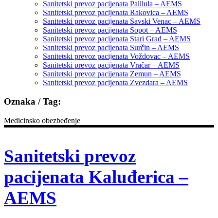
Sanitetski prevoz pacijenata Palilula – AEMS
Sanitetski prevoz pacijenata Rakovica – AEMS
Sanitetski prevoz pacijenata Savski Venac – AEMS
Sanitetski prevoz pacijenata Sopot – AEMS
Sanitetski prevoz pacijenata Stari Grad – AEMS
Sanitetski prevoz pacijenata Surčin – AEMS
Sanitetski prevoz pacijenata Voždovac – AEMS
Sanitetski prevoz pacijenata Vračar – AEMS
Sanitetski prevoz pacijenata Zemun – AEMS
Sanitetski prevoz pacijenata Zvezdara – AEMS
Oznaka / Tag:
Medicinsko obezbeđenje
Sanitetski prevoz
pacijenata Kaluđerica –
AEMS