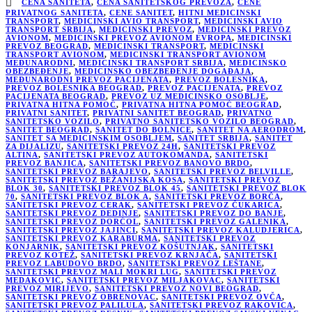
CENA SANITETA
,
CENA SANITETSKOG PREVOZA
,
CENE
PRIVATNOG SANITETA
,
CENE SANITET
,
HITNI MEDICINSKI
TRANSPORT
,
MEDICINSKI AVIO TRANSPORT
,
MEDICINSKI AVIO
TRANSPORT SRBIJA
,
MEDICINSKI PREVOZ
,
MEDICINSKI PREVOZ
AVIONOM
,
MEDICINSKI PREVOZ AVIONOM EVROPA
,
MEDICINSKI
PREVOZ BEOGRAD
,
MEDICINSKI TRANSPORT
,
MEDICINSKI
TRANSPORT AVIONOM
,
MEDICINSKI TRANSPORT AVIONOM
MEĐUNARODNI
,
MEDICINSKI TRANSPORT SRBIJA
,
MEDICINSKO
OBEZBEĐENJE
,
MEDICINSKO OBEZBEĐENJE DOGAĐAJA
,
MEĐUNARODNI PREVOZ PACIJENATA
,
PREVOZ BOLESNIKA
,
PREVOZ BOLESNIKA BEOGRAD
,
PREVOZ PACIJENATA
,
PREVOZ
PACIJENATA BEOGRAD
,
PREVOZ UZ MEDICINSKO OSOBLJE
,
PRIVATNA HITNA POMOĆ
,
PRIVATNA HITNA POMOĆ BEOGRAD
,
PRIVATNI SANITET
,
PRIVATNI SANITET BEOGRAD
,
PRIVATNO
SANITETSKO VOZILO
,
PRIVATNO SANITETSKO VOZILO BEOGRAD
,
SANITET BEOGRAD
,
SANITET DO BOLNICE
,
SANITET NA AERODROM
,
SANITET SA MEDICINSKIM OSOBLJEM
,
SANITET SRBIJA
,
SANITET
ZA DIJALIZU
,
SANITETSKI PREVOZ 24H
,
SANITETSKI PREVOZ
ALTINA
,
SANITETSKI PREVOZ AUTOKOMANDA
,
SANITETSKI
PREVOZ BANJICA
,
SANITETSKI PREVOZ BANOVO BRDO
,
SANITETSKI PREVOZ BARAJEVO
,
SANITETSKI PREVOZ BELVILLE
,
SANITETSKI PREVOZ BEŽANIJSKA KOSA
,
SANITETSKI PREVOZ
BLOK 30
,
SANITETSKI PREVOZ BLOK 45
,
SANITETSKI PREVOZ BLOK
70
,
SANITETSKI PREVOZ BLOK A
,
SANITETSKI PREVOZ BORČA
,
SANITETSKI PREVOZ CERAK
,
SANITETSKI PREVOZ ČUKARICA
,
SANITETSKI PREVOZ DEDINJE
,
SANITETSKI PREVOZ DO BANJE
,
SANITETSKI PREVOZ DORĆOL
,
SANITETSKI PREVOZ GALENIKA
,
SANITETSKI PREVOZ JAJINCI
,
SANITETSKI PREVOZ KALUDJERICA
,
SANITETSKI PREVOZ KARABURMA
,
SANITETSKI PREVOZ
KONJARNIK
,
SANITETSKI PREVOZ KOŠUTNJAK
,
SANITETSKI
PREVOZ KOTEŽ
,
SANITETSKI PREVOZ KRNJAČA
,
SANITETSKI
PREVOZ LABUDOVO BRDO
,
SANITETSKI PREVOZ LEŠTANE
,
SANITETSKI PREVOZ MALI MOKRI LUG
,
SANITETSKI PREVOZ
MEDAKOVIĆ
,
SANITETSKI PREVOZ MILJAKOVAC
,
SANITETSKI
PREVOZ MIRIJEVO
,
SANITETSKI PREVOZ NOVI BEOGRAD
,
SANITETSKI PREVOZ OBRENOVAC
,
SANITETSKI PREVOZ OVČA
,
SANITETSKI PREVOZ PALILULA
,
SANITETSKI PREVOZ RAKOVICA
,