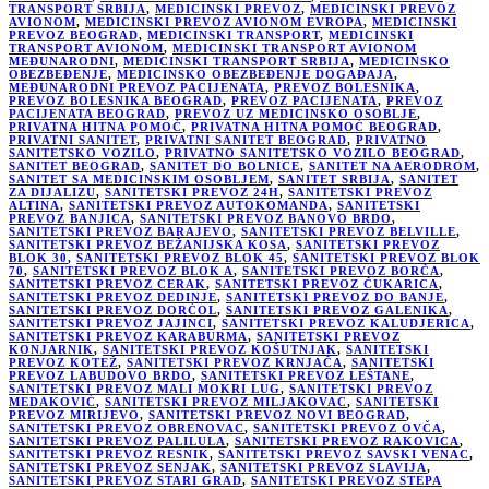
TRANSPORT SRBIJA
,
MEDICINSKI PREVOZ
,
MEDICINSKI PREVOZ
AVIONOM
,
MEDICINSKI PREVOZ AVIONOM EVROPA
,
MEDICINSKI
PREVOZ BEOGRAD
,
MEDICINSKI TRANSPORT
,
MEDICINSKI
TRANSPORT AVIONOM
,
MEDICINSKI TRANSPORT AVIONOM
MEĐUNARODNI
,
MEDICINSKI TRANSPORT SRBIJA
,
MEDICINSKO
OBEZBEĐENJE
,
MEDICINSKO OBEZBEĐENJE DOGAĐAJA
,
MEĐUNARODNI PREVOZ PACIJENATA
,
PREVOZ BOLESNIKA
,
PREVOZ BOLESNIKA BEOGRAD
,
PREVOZ PACIJENATA
,
PREVOZ
PACIJENATA BEOGRAD
,
PREVOZ UZ MEDICINSKO OSOBLJE
,
PRIVATNA HITNA POMOĆ
,
PRIVATNA HITNA POMOĆ BEOGRAD
,
PRIVATNI SANITET
,
PRIVATNI SANITET BEOGRAD
,
PRIVATNO
SANITETSKO VOZILO
,
PRIVATNO SANITETSKO VOZILO BEOGRAD
,
SANITET BEOGRAD
,
SANITET DO BOLNICE
,
SANITET NA AERODROM
,
SANITET SA MEDICINSKIM OSOBLJEM
,
SANITET SRBIJA
,
SANITET
ZA DIJALIZU
,
SANITETSKI PREVOZ 24H
,
SANITETSKI PREVOZ
ALTINA
,
SANITETSKI PREVOZ AUTOKOMANDA
,
SANITETSKI
PREVOZ BANJICA
,
SANITETSKI PREVOZ BANOVO BRDO
,
SANITETSKI PREVOZ BARAJEVO
,
SANITETSKI PREVOZ BELVILLE
,
SANITETSKI PREVOZ BEŽANIJSKA KOSA
,
SANITETSKI PREVOZ
BLOK 30
,
SANITETSKI PREVOZ BLOK 45
,
SANITETSKI PREVOZ BLOK
70
,
SANITETSKI PREVOZ BLOK A
,
SANITETSKI PREVOZ BORČA
,
SANITETSKI PREVOZ CERAK
,
SANITETSKI PREVOZ ČUKARICA
,
SANITETSKI PREVOZ DEDINJE
,
SANITETSKI PREVOZ DO BANJE
,
SANITETSKI PREVOZ DORĆOL
,
SANITETSKI PREVOZ GALENIKA
,
SANITETSKI PREVOZ JAJINCI
,
SANITETSKI PREVOZ KALUDJERICA
,
SANITETSKI PREVOZ KARABURMA
,
SANITETSKI PREVOZ
KONJARNIK
,
SANITETSKI PREVOZ KOŠUTNJAK
,
SANITETSKI
PREVOZ KOTEŽ
,
SANITETSKI PREVOZ KRNJAČA
,
SANITETSKI
PREVOZ LABUDOVO BRDO
,
SANITETSKI PREVOZ LEŠTANE
,
SANITETSKI PREVOZ MALI MOKRI LUG
,
SANITETSKI PREVOZ
MEDAKOVIĆ
,
SANITETSKI PREVOZ MILJAKOVAC
,
SANITETSKI
PREVOZ MIRIJEVO
,
SANITETSKI PREVOZ NOVI BEOGRAD
,
SANITETSKI PREVOZ OBRENOVAC
,
SANITETSKI PREVOZ OVČA
,
SANITETSKI PREVOZ PALILULA
,
SANITETSKI PREVOZ RAKOVICA
,
SANITETSKI PREVOZ RESNIK
,
SANITETSKI PREVOZ SAVSKI VENAC
,
SANITETSKI PREVOZ SENJAK
,
SANITETSKI PREVOZ SLAVIJA
,
SANITETSKI PREVOZ STARI GRAD
,
SANITETSKI PREVOZ STEPA