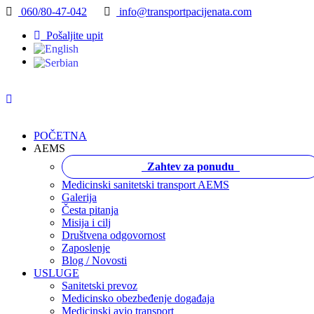
060/80-47-042
info@transportpacijenata.com
Pošaljite upit
POČETNA
AEMS
Zahtev za ponudu
Medicinski sanitetski transport AEMS
Galerija
Česta pitanja
Misija i cilj
Društvena odgovornost
Zaposlenje
Blog / Novosti
USLUGE
Sanitetski prevoz
Medicinsko obezbeđenje događaja
Medicinski avio transport