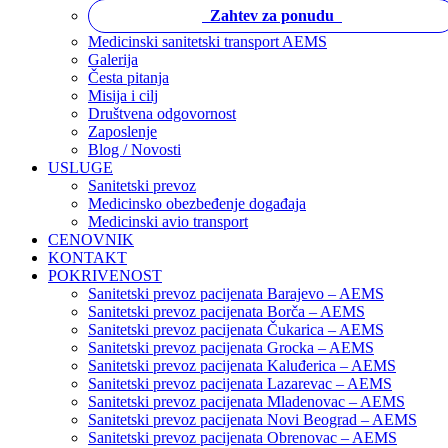
Zahtev za ponudu
Medicinski sanitetski transport AEMS
Galerija
Česta pitanja
Misija i cilj
Društvena odgovornost
Zaposlenje
Blog / Novosti
USLUGE
Sanitetski prevoz
Medicinsko obezbeđenje događaja
Medicinski avio transport
CENOVNIK
KONTAKT
POKRIVENOST
Sanitetski prevoz pacijenata Barajevo – AEMS
Sanitetski prevoz pacijenata Borča – AEMS
Sanitetski prevoz pacijenata Čukarica – AEMS
Sanitetski prevoz pacijenata Grocka – AEMS
Sanitetski prevoz pacijenata Kaluđerica – AEMS
Sanitetski prevoz pacijenata Lazarevac – AEMS
Sanitetski prevoz pacijenata Mladenovac – AEMS
Sanitetski prevoz pacijenata Novi Beograd – AEMS
Sanitetski prevoz pacijenata Obrenovac – AEMS