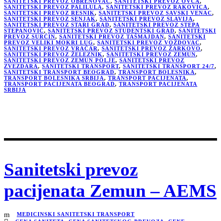
SANITETSKI PREVOZ OBRENOVAC
,
SANITETSKI PREVOZ OVČA
,
SANITETSKI PREVOZ PALILULA
,
SANITETSKI PREVOZ RAKOVICA
,
SANITETSKI PREVOZ RESNIK
,
SANITETSKI PREVOZ SAVSKI VENAC
,
SANITETSKI PREVOZ SENJAK
,
SANITETSKI PREVOZ SLAVIJA
,
SANITETSKI PREVOZ STARI GRAD
,
SANITETSKI PREVOZ STEPA
STEPANOVIĆ
,
SANITETSKI PREVOZ STUDENTSKI GRAD
,
SANITETSKI
PREVOZ SURČIN
,
SANITETSKI PREVOZ TAŠMAJDAN
,
SANITETSKI
PREVOZ VELIKI MOKRI LUG
,
SANITETSKI PREVOZ VOŽDOVAC
,
SANITETSKI PREVOZ VRAČAR
,
SANITETSKI PREVOZ ŽARKOVO
,
SANITETSKI PREVOZ ŽELEZNIK
,
SANITETSKI PREVOZ ZEMUN
,
SANITETSKI PREVOZ ZEMUN POLJE
,
SANITETSKI PREVOZ
ZVEZDARA
,
SANITETSKI TRANSPORT
,
SANITETSKI TRANSPORT 24/7
,
SANITETSKI TRANSPORT BEOGRAD
,
TRANSPORT BOLESNIKA
,
TRANSPORT BOLESNIKA SRBIJA
,
TRANSPORT PACIJENATA
,
TRANSPORT PACIJENATA BEOGRAD
,
TRANSPORT PACIJENATA
SRBIJA
Sanitetski prevoz
pacijenata Zemun – AEMS
MEDICINSKI SANITETSKI TRANSPORT