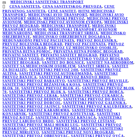
MEDICINSKI SANITETSKI TRANSPORT
CENA SANITETA
,
CENA SANITETSKOG PREVOZA
,
CENE
PRIVATNOG SANITETA
,
CENE SANITET
,
HITNI MEDICINSKI
TRANSPORT
,
MEDICINSKI AVIO TRANSPORT
,
MEDICINSKI AVIO
TRANSPORT SRBIJA
,
MEDICINSKI PREVOZ
,
MEDICINSKI PREVOZ
AVIONOM
,
MEDICINSKI PREVOZ AVIONOM EVROPA
,
MEDICINSKI
PREVOZ BEOGRAD
,
MEDICINSKI TRANSPORT
,
MEDICINSKI
TRANSPORT AVIONOM
,
MEDICINSKI TRANSPORT AVIONOM
MEĐUNARODNI
,
MEDICINSKI TRANSPORT SRBIJA
,
MEDICINSKO
OBEZBEĐENJE
,
MEDICINSKO OBEZBEĐENJE DOGAĐAJA
,
MEĐUNARODNI PREVOZ PACIJENATA
,
PREVOZ BOLESNIKA
,
PREVOZ BOLESNIKA BEOGRAD
,
PREVOZ PACIJENATA
,
PREVOZ
PACIJENATA BEOGRAD
,
PREVOZ UZ MEDICINSKO OSOBLJE
,
PRIVATNA HITNA POMOĆ
,
PRIVATNA HITNA POMOĆ BEOGRAD
,
PRIVATNI SANITET
,
PRIVATNI SANITET BEOGRAD
,
PRIVATNO
SANITETSKO VOZILO
,
PRIVATNO SANITETSKO VOZILO BEOGRAD
,
SANITET BEOGRAD
,
SANITET DO BOLNICE
,
SANITET NA AERODROM
,
SANITET SA MEDICINSKIM OSOBLJEM
,
SANITET SRBIJA
,
SANITET
ZA DIJALIZU
,
SANITETSKI PREVOZ 24H
,
SANITETSKI PREVOZ
ALTINA
,
SANITETSKI PREVOZ AUTOKOMANDA
,
SANITETSKI
PREVOZ BANJICA
,
SANITETSKI PREVOZ BANOVO BRDO
,
SANITETSKI PREVOZ BARAJEVO
,
SANITETSKI PREVOZ BELVILLE
,
SANITETSKI PREVOZ BEŽANIJSKA KOSA
,
SANITETSKI PREVOZ
BLOK 30
,
SANITETSKI PREVOZ BLOK 45
,
SANITETSKI PREVOZ BLOK
70
,
SANITETSKI PREVOZ BLOK A
,
SANITETSKI PREVOZ BORČA
,
SANITETSKI PREVOZ CERAK
,
SANITETSKI PREVOZ ČUKARICA
,
SANITETSKI PREVOZ DEDINJE
,
SANITETSKI PREVOZ DO BANJE
,
SANITETSKI PREVOZ DORĆOL
,
SANITETSKI PREVOZ GALENIKA
,
SANITETSKI PREVOZ JAJINCI
,
SANITETSKI PREVOZ KALUDJERICA
,
SANITETSKI PREVOZ KARABURMA
,
SANITETSKI PREVOZ
KONJARNIK
,
SANITETSKI PREVOZ KOŠUTNJAK
,
SANITETSKI
PREVOZ KOTEŽ
,
SANITETSKI PREVOZ KRNJAČA
,
SANITETSKI
PREVOZ LABUDOVO BRDO
,
SANITETSKI PREVOZ LEŠTANE
,
SANITETSKI PREVOZ MALI MOKRI LUG
,
SANITETSKI PREVOZ
MEDAKOVIĆ
,
SANITETSKI PREVOZ MILJAKOVAC
,
SANITETSKI
PREVOZ MIRIJEVO
,
SANITETSKI PREVOZ NOVI BEOGRAD
,
SANITETSKI PREVOZ OBRENOVAC
,
SANITETSKI PREVOZ OVČA
,