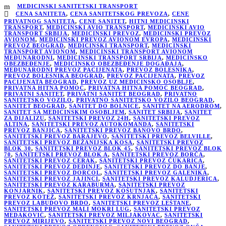
MEDICINSKI SANITETSKI TRANSPORT
CENA SANITETA
,
CENA SANITETSKOG PREVOZA
,
CENE
PRIVATNOG SANITETA
,
CENE SANITET
,
HITNI MEDICINSKI
TRANSPORT
,
MEDICINSKI AVIO TRANSPORT
,
MEDICINSKI AVIO
TRANSPORT SRBIJA
,
MEDICINSKI PREVOZ
,
MEDICINSKI PREVOZ
AVIONOM
,
MEDICINSKI PREVOZ AVIONOM EVROPA
,
MEDICINSKI
PREVOZ BEOGRAD
,
MEDICINSKI TRANSPORT
,
MEDICINSKI
TRANSPORT AVIONOM
,
MEDICINSKI TRANSPORT AVIONOM
MEĐUNARODNI
,
MEDICINSKI TRANSPORT SRBIJA
,
MEDICINSKO
OBEZBEĐENJE
,
MEDICINSKO OBEZBEĐENJE DOGAĐAJA
,
MEĐUNARODNI PREVOZ PACIJENATA
,
PREVOZ BOLESNIKA
,
PREVOZ BOLESNIKA BEOGRAD
,
PREVOZ PACIJENATA
,
PREVOZ
PACIJENATA BEOGRAD
,
PREVOZ UZ MEDICINSKO OSOBLJE
,
PRIVATNA HITNA POMOĆ
,
PRIVATNA HITNA POMOĆ BEOGRAD
,
PRIVATNI SANITET
,
PRIVATNI SANITET BEOGRAD
,
PRIVATNO
SANITETSKO VOZILO
,
PRIVATNO SANITETSKO VOZILO BEOGRAD
,
SANITET BEOGRAD
,
SANITET DO BOLNICE
,
SANITET NA AERODROM
,
SANITET SA MEDICINSKIM OSOBLJEM
,
SANITET SRBIJA
,
SANITET
ZA DIJALIZU
,
SANITETSKI PREVOZ 24H
,
SANITETSKI PREVOZ
ALTINA
,
SANITETSKI PREVOZ AUTOKOMANDA
,
SANITETSKI
PREVOZ BANJICA
,
SANITETSKI PREVOZ BANOVO BRDO
,
SANITETSKI PREVOZ BARAJEVO
,
SANITETSKI PREVOZ BELVILLE
,
SANITETSKI PREVOZ BEŽANIJSKA KOSA
,
SANITETSKI PREVOZ
BLOK 30
,
SANITETSKI PREVOZ BLOK 45
,
SANITETSKI PREVOZ BLOK
70
,
SANITETSKI PREVOZ BLOK A
,
SANITETSKI PREVOZ BORČA
,
SANITETSKI PREVOZ CERAK
,
SANITETSKI PREVOZ ČUKARICA
,
SANITETSKI PREVOZ DEDINJE
,
SANITETSKI PREVOZ DO BANJE
,
SANITETSKI PREVOZ DORĆOL
,
SANITETSKI PREVOZ GALENIKA
,
SANITETSKI PREVOZ JAJINCI
,
SANITETSKI PREVOZ KALUDJERICA
,
SANITETSKI PREVOZ KARABURMA
,
SANITETSKI PREVOZ
KONJARNIK
,
SANITETSKI PREVOZ KOŠUTNJAK
,
SANITETSKI
PREVOZ KOTEŽ
,
SANITETSKI PREVOZ KRNJAČA
,
SANITETSKI
PREVOZ LABUDOVO BRDO
,
SANITETSKI PREVOZ LEŠTANE
,
SANITETSKI PREVOZ MALI MOKRI LUG
,
SANITETSKI PREVOZ
MEDAKOVIĆ
,
SANITETSKI PREVOZ MILJAKOVAC
,
SANITETSKI
PREVOZ MIRIJEVO
,
SANITETSKI PREVOZ NOVI BEOGRAD
,