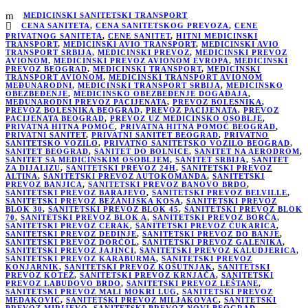
MEDICINSKI SANITETSKI TRANSPORT
CENA SANITETA
,
CENA SANITETSKOG PREVOZA
,
CENE
PRIVATNOG SANITETA
,
CENE SANITET
,
HITNI MEDICINSKI
TRANSPORT
,
MEDICINSKI AVIO TRANSPORT
,
MEDICINSKI AVIO
TRANSPORT SRBIJA
,
MEDICINSKI PREVOZ
,
MEDICINSKI PREVOZ
AVIONOM
,
MEDICINSKI PREVOZ AVIONOM EVROPA
,
MEDICINSKI
PREVOZ BEOGRAD
,
MEDICINSKI TRANSPORT
,
MEDICINSKI
TRANSPORT AVIONOM
,
MEDICINSKI TRANSPORT AVIONOM
MEĐUNARODNI
,
MEDICINSKI TRANSPORT SRBIJA
,
MEDICINSKO
OBEZBEĐENJE
,
MEDICINSKO OBEZBEĐENJE DOGAĐAJA
,
MEĐUNARODNI PREVOZ PACIJENATA
,
PREVOZ BOLESNIKA
,
PREVOZ BOLESNIKA BEOGRAD
,
PREVOZ PACIJENATA
,
PREVOZ
PACIJENATA BEOGRAD
,
PREVOZ UZ MEDICINSKO OSOBLJE
,
PRIVATNA HITNA POMOĆ
,
PRIVATNA HITNA POMOĆ BEOGRAD
,
PRIVATNI SANITET
,
PRIVATNI SANITET BEOGRAD
,
PRIVATNO
SANITETSKO VOZILO
,
PRIVATNO SANITETSKO VOZILO BEOGRAD
,
SANITET BEOGRAD
,
SANITET DO BOLNICE
,
SANITET NA AERODROM
,
SANITET SA MEDICINSKIM OSOBLJEM
,
SANITET SRBIJA
,
SANITET
ZA DIJALIZU
,
SANITETSKI PREVOZ 24H
,
SANITETSKI PREVOZ
ALTINA
,
SANITETSKI PREVOZ AUTOKOMANDA
,
SANITETSKI
PREVOZ BANJICA
,
SANITETSKI PREVOZ BANOVO BRDO
,
SANITETSKI PREVOZ BARAJEVO
,
SANITETSKI PREVOZ BELVILLE
,
SANITETSKI PREVOZ BEŽANIJSKA KOSA
,
SANITETSKI PREVOZ
BLOK 30
,
SANITETSKI PREVOZ BLOK 45
,
SANITETSKI PREVOZ BLOK
70
,
SANITETSKI PREVOZ BLOK A
,
SANITETSKI PREVOZ BORČA
,
SANITETSKI PREVOZ CERAK
,
SANITETSKI PREVOZ ČUKARICA
,
SANITETSKI PREVOZ DEDINJE
,
SANITETSKI PREVOZ DO BANJE
,
SANITETSKI PREVOZ DORĆOL
,
SANITETSKI PREVOZ GALENIKA
,
SANITETSKI PREVOZ JAJINCI
,
SANITETSKI PREVOZ KALUDJERICA
,
SANITETSKI PREVOZ KARABURMA
,
SANITETSKI PREVOZ
KONJARNIK
,
SANITETSKI PREVOZ KOŠUTNJAK
,
SANITETSKI
PREVOZ KOTEŽ
,
SANITETSKI PREVOZ KRNJAČA
,
SANITETSKI
PREVOZ LABUDOVO BRDO
,
SANITETSKI PREVOZ LEŠTANE
,
SANITETSKI PREVOZ MALI MOKRI LUG
,
SANITETSKI PREVOZ
MEDAKOVIĆ
,
SANITETSKI PREVOZ MILJAKOVAC
,
SANITETSKI
PREVOZ MIRIJEVO
,
SANITETSKI PREVOZ NOVI BEOGRAD
,