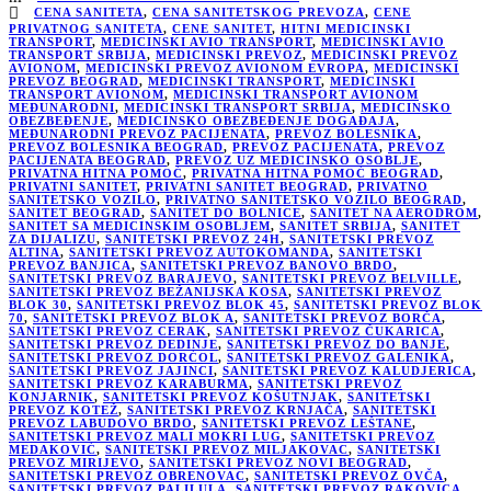
CENA SANITETA
,
CENA SANITETSKOG PREVOZA
,
CENE
PRIVATNOG SANITETA
,
CENE SANITET
,
HITNI MEDICINSKI
TRANSPORT
,
MEDICINSKI AVIO TRANSPORT
,
MEDICINSKI AVIO
TRANSPORT SRBIJA
,
MEDICINSKI PREVOZ
,
MEDICINSKI PREVOZ
AVIONOM
,
MEDICINSKI PREVOZ AVIONOM EVROPA
,
MEDICINSKI
PREVOZ BEOGRAD
,
MEDICINSKI TRANSPORT
,
MEDICINSKI
TRANSPORT AVIONOM
,
MEDICINSKI TRANSPORT AVIONOM
MEĐUNARODNI
,
MEDICINSKI TRANSPORT SRBIJA
,
MEDICINSKO
OBEZBEĐENJE
,
MEDICINSKO OBEZBEĐENJE DOGAĐAJA
,
MEĐUNARODNI PREVOZ PACIJENATA
,
PREVOZ BOLESNIKA
,
PREVOZ BOLESNIKA BEOGRAD
,
PREVOZ PACIJENATA
,
PREVOZ
PACIJENATA BEOGRAD
,
PREVOZ UZ MEDICINSKO OSOBLJE
,
PRIVATNA HITNA POMOĆ
,
PRIVATNA HITNA POMOĆ BEOGRAD
,
PRIVATNI SANITET
,
PRIVATNI SANITET BEOGRAD
,
PRIVATNO
SANITETSKO VOZILO
,
PRIVATNO SANITETSKO VOZILO BEOGRAD
,
SANITET BEOGRAD
,
SANITET DO BOLNICE
,
SANITET NA AERODROM
,
SANITET SA MEDICINSKIM OSOBLJEM
,
SANITET SRBIJA
,
SANITET
ZA DIJALIZU
,
SANITETSKI PREVOZ 24H
,
SANITETSKI PREVOZ
ALTINA
,
SANITETSKI PREVOZ AUTOKOMANDA
,
SANITETSKI
PREVOZ BANJICA
,
SANITETSKI PREVOZ BANOVO BRDO
,
SANITETSKI PREVOZ BARAJEVO
,
SANITETSKI PREVOZ BELVILLE
,
SANITETSKI PREVOZ BEŽANIJSKA KOSA
,
SANITETSKI PREVOZ
BLOK 30
,
SANITETSKI PREVOZ BLOK 45
,
SANITETSKI PREVOZ BLOK
70
,
SANITETSKI PREVOZ BLOK A
,
SANITETSKI PREVOZ BORČA
,
SANITETSKI PREVOZ CERAK
,
SANITETSKI PREVOZ ČUKARICA
,
SANITETSKI PREVOZ DEDINJE
,
SANITETSKI PREVOZ DO BANJE
,
SANITETSKI PREVOZ DORĆOL
,
SANITETSKI PREVOZ GALENIKA
,
SANITETSKI PREVOZ JAJINCI
,
SANITETSKI PREVOZ KALUDJERICA
,
SANITETSKI PREVOZ KARABURMA
,
SANITETSKI PREVOZ
KONJARNIK
,
SANITETSKI PREVOZ KOŠUTNJAK
,
SANITETSKI
PREVOZ KOTEŽ
,
SANITETSKI PREVOZ KRNJAČA
,
SANITETSKI
PREVOZ LABUDOVO BRDO
,
SANITETSKI PREVOZ LEŠTANE
,
SANITETSKI PREVOZ MALI MOKRI LUG
,
SANITETSKI PREVOZ
MEDAKOVIĆ
,
SANITETSKI PREVOZ MILJAKOVAC
,
SANITETSKI
PREVOZ MIRIJEVO
,
SANITETSKI PREVOZ NOVI BEOGRAD
,
SANITETSKI PREVOZ OBRENOVAC
,
SANITETSKI PREVOZ OVČA
,
SANITETSKI PREVOZ PALILULA
,
SANITETSKI PREVOZ RAKOVICA
,