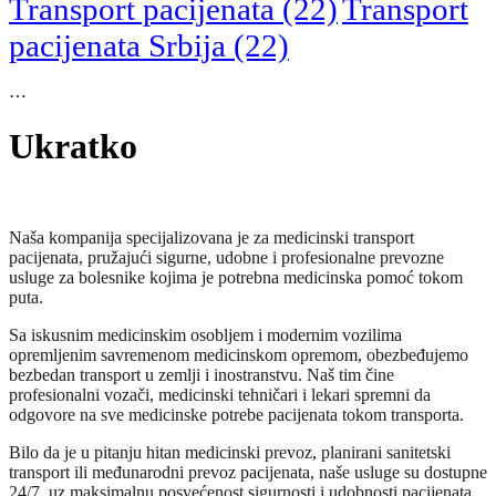
Transport pacijenata
(22)
Transport
pacijenata Srbija
(22)
…
Ukratko
Naša kompanija specijalizovana je za medicinski transport
pacijenata, pružajući sigurne, udobne i profesionalne prevozne
usluge za bolesnike kojima je potrebna medicinska pomoć tokom
puta.
Sa iskusnim medicinskim osobljem i modernim vozilima
opremljenim savremenom medicinskom opremom, obezbeđujemo
bezbedan transport u zemlji i inostranstvu. Naš tim čine
profesionalni vozači, medicinski tehničari i lekari spremni da
odgovore na sve medicinske potrebe pacijenata tokom transporta.
Bilo da je u pitanju hitan medicinski prevoz, planirani sanitetski
transport ili međunarodni prevoz pacijenata, naše usluge su dostupne
24/7, uz maksimalnu posvećenost sigurnosti i udobnosti pacijenata.