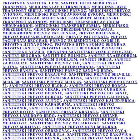
PRIVATNOG SANITETA
,
CENE SANITET
,
HITNI MEDICINSKI
TRANSPORT
,
MEDICINSKI AVIO TRANSPORT
,
MEDICINSKI AVIO
TRANSPORT SRBIJA
,
MEDICINSKI PREVOZ
,
MEDICINSKI PREVOZ
AVIONOM
,
MEDICINSKI PREVOZ AVIONOM EVROPA
,
MEDICINSKI
PREVOZ BEOGRAD
,
MEDICINSKI TRANSPORT
,
MEDICINSKI
TRANSPORT AVIONOM
,
MEDICINSKI TRANSPORT AVIONOM
MEĐUNARODNI
,
MEDICINSKI TRANSPORT SRBIJA
,
MEDICINSKO
OBEZBEĐENJE
,
MEDICINSKO OBEZBEĐENJE DOGAĐAJA
,
MEĐUNARODNI PREVOZ PACIJENATA
,
PREVOZ BOLESNIKA
,
PREVOZ BOLESNIKA BEOGRAD
,
PREVOZ PACIJENATA
,
PREVOZ
PACIJENATA BEOGRAD
,
PREVOZ UZ MEDICINSKO OSOBLJE
,
PRIVATNA HITNA POMOĆ
,
PRIVATNA HITNA POMOĆ BEOGRAD
,
PRIVATNI SANITET
,
PRIVATNI SANITET BEOGRAD
,
PRIVATNO
SANITETSKO VOZILO
,
PRIVATNO SANITETSKO VOZILO BEOGRAD
,
SANITET BEOGRAD
,
SANITET DO BOLNICE
,
SANITET NA AERODROM
,
SANITET SA MEDICINSKIM OSOBLJEM
,
SANITET SRBIJA
,
SANITET
ZA DIJALIZU
,
SANITETSKI PREVOZ 24H
,
SANITETSKI PREVOZ
ALTINA
,
SANITETSKI PREVOZ AUTOKOMANDA
,
SANITETSKI
PREVOZ BANJICA
,
SANITETSKI PREVOZ BANOVO BRDO
,
SANITETSKI PREVOZ BARAJEVO
,
SANITETSKI PREVOZ BELVILLE
,
SANITETSKI PREVOZ BEŽANIJSKA KOSA
,
SANITETSKI PREVOZ
BLOK 30
,
SANITETSKI PREVOZ BLOK 45
,
SANITETSKI PREVOZ BLOK
70
,
SANITETSKI PREVOZ BLOK A
,
SANITETSKI PREVOZ BORČA
,
SANITETSKI PREVOZ CERAK
,
SANITETSKI PREVOZ ČUKARICA
,
SANITETSKI PREVOZ DEDINJE
,
SANITETSKI PREVOZ DO BANJE
,
SANITETSKI PREVOZ DORĆOL
,
SANITETSKI PREVOZ GALENIKA
,
SANITETSKI PREVOZ JAJINCI
,
SANITETSKI PREVOZ KALUDJERICA
,
SANITETSKI PREVOZ KARABURMA
,
SANITETSKI PREVOZ
KONJARNIK
,
SANITETSKI PREVOZ KOŠUTNJAK
,
SANITETSKI
PREVOZ KOTEŽ
,
SANITETSKI PREVOZ KRNJAČA
,
SANITETSKI
PREVOZ LABUDOVO BRDO
,
SANITETSKI PREVOZ LEŠTANE
,
SANITETSKI PREVOZ MALI MOKRI LUG
,
SANITETSKI PREVOZ
MEDAKOVIĆ
,
SANITETSKI PREVOZ MILJAKOVAC
,
SANITETSKI
PREVOZ MIRIJEVO
,
SANITETSKI PREVOZ NOVI BEOGRAD
,
SANITETSKI PREVOZ OBRENOVAC
,
SANITETSKI PREVOZ OVČA
,
SANITETSKI PREVOZ PALILULA
,
SANITETSKI PREVOZ RAKOVICA
,
SANITETSKI PREVOZ RESNIK
,
SANITETSKI PREVOZ SAVSKI VENAC
,