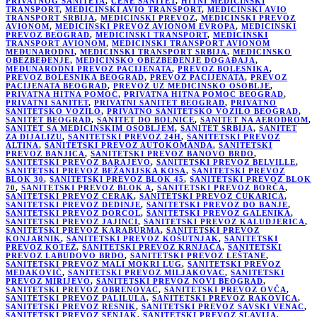
PRIVATNOG SANITETA
,
CENE SANITET
,
HITNI MEDICINSKI
TRANSPORT
,
MEDICINSKI AVIO TRANSPORT
,
MEDICINSKI AVIO
TRANSPORT SRBIJA
,
MEDICINSKI PREVOZ
,
MEDICINSKI PREVOZ
AVIONOM
,
MEDICINSKI PREVOZ AVIONOM EVROPA
,
MEDICINSKI
PREVOZ BEOGRAD
,
MEDICINSKI TRANSPORT
,
MEDICINSKI
TRANSPORT AVIONOM
,
MEDICINSKI TRANSPORT AVIONOM
MEĐUNARODNI
,
MEDICINSKI TRANSPORT SRBIJA
,
MEDICINSKO
OBEZBEĐENJE
,
MEDICINSKO OBEZBEĐENJE DOGAĐAJA
,
MEĐUNARODNI PREVOZ PACIJENATA
,
PREVOZ BOLESNIKA
,
PREVOZ BOLESNIKA BEOGRAD
,
PREVOZ PACIJENATA
,
PREVOZ
PACIJENATA BEOGRAD
,
PREVOZ UZ MEDICINSKO OSOBLJE
,
PRIVATNA HITNA POMOĆ
,
PRIVATNA HITNA POMOĆ BEOGRAD
,
PRIVATNI SANITET
,
PRIVATNI SANITET BEOGRAD
,
PRIVATNO
SANITETSKO VOZILO
,
PRIVATNO SANITETSKO VOZILO BEOGRAD
,
SANITET BEOGRAD
,
SANITET DO BOLNICE
,
SANITET NA AERODROM
,
SANITET SA MEDICINSKIM OSOBLJEM
,
SANITET SRBIJA
,
SANITET
ZA DIJALIZU
,
SANITETSKI PREVOZ 24H
,
SANITETSKI PREVOZ
ALTINA
,
SANITETSKI PREVOZ AUTOKOMANDA
,
SANITETSKI
PREVOZ BANJICA
,
SANITETSKI PREVOZ BANOVO BRDO
,
SANITETSKI PREVOZ BARAJEVO
,
SANITETSKI PREVOZ BELVILLE
,
SANITETSKI PREVOZ BEŽANIJSKA KOSA
,
SANITETSKI PREVOZ
BLOK 30
,
SANITETSKI PREVOZ BLOK 45
,
SANITETSKI PREVOZ BLOK
70
,
SANITETSKI PREVOZ BLOK A
,
SANITETSKI PREVOZ BORČA
,
SANITETSKI PREVOZ CERAK
,
SANITETSKI PREVOZ ČUKARICA
,
SANITETSKI PREVOZ DEDINJE
,
SANITETSKI PREVOZ DO BANJE
,
SANITETSKI PREVOZ DORĆOL
,
SANITETSKI PREVOZ GALENIKA
,
SANITETSKI PREVOZ JAJINCI
,
SANITETSKI PREVOZ KALUDJERICA
,
SANITETSKI PREVOZ KARABURMA
,
SANITETSKI PREVOZ
KONJARNIK
,
SANITETSKI PREVOZ KOŠUTNJAK
,
SANITETSKI
PREVOZ KOTEŽ
,
SANITETSKI PREVOZ KRNJAČA
,
SANITETSKI
PREVOZ LABUDOVO BRDO
,
SANITETSKI PREVOZ LEŠTANE
,
SANITETSKI PREVOZ MALI MOKRI LUG
,
SANITETSKI PREVOZ
MEDAKOVIĆ
,
SANITETSKI PREVOZ MILJAKOVAC
,
SANITETSKI
PREVOZ MIRIJEVO
,
SANITETSKI PREVOZ NOVI BEOGRAD
,
SANITETSKI PREVOZ OBRENOVAC
,
SANITETSKI PREVOZ OVČA
,
SANITETSKI PREVOZ PALILULA
,
SANITETSKI PREVOZ RAKOVICA
,
SANITETSKI PREVOZ RESNIK
,
SANITETSKI PREVOZ SAVSKI VENAC
,
SANITETSKI PREVOZ SENJAK
,
SANITETSKI PREVOZ SLAVIJA
,