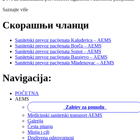
Saznajte više
Скорашњи чланци
Sanitetski prevoz pacijenata Kaluđerica – AEMS
Sanitetski prevoz pacijenata Borča – AEMS
Sanitetski prevoz pacijenata Sopot – AEMS
Sanitetski prevoz pacijenata Barajevo – AEMS
Sanitetski prevoz pacijenata Mladenovac – AEMS
Navigacija:
POČETNA
AEMS
Zahtev za ponudu
Medicinski sanitetski transport AEMS
Galerija
Česta pitanja
Misija i cilj
Društvena odgovornost