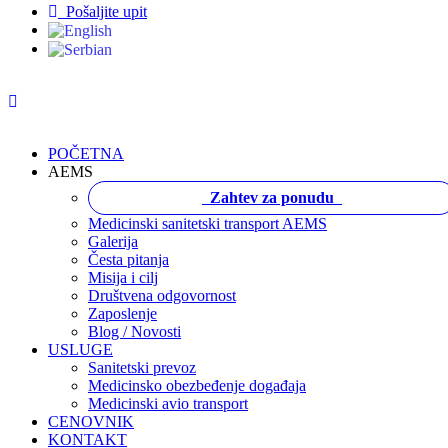
Pošaljite upit
POČETNA
AEMS
Zahtev za ponudu
Medicinski sanitetski transport AEMS
Galerija
Česta pitanja
Misija i cilj
Društvena odgovornost
Zaposlenje
Blog / Novosti
USLUGE
Sanitetski prevoz
Medicinsko obezbeđenje događaja
Medicinski avio transport
CENOVNIK
KONTAKT