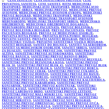
CENA SANITETA
,
CENA SANITETSKOG PREVOZA
,
CENE
PRIVATNOG SANITETA
,
CENE SANITET
,
HITNI MEDICINSKI
TRANSPORT
,
MEDICINSKI AVIO TRANSPORT
,
MEDICINSKI AVIO
TRANSPORT SRBIJA
,
MEDICINSKI PREVOZ
,
MEDICINSKI PREVOZ
AVIONOM
,
MEDICINSKI PREVOZ AVIONOM EVROPA
,
MEDICINSKI
PREVOZ BEOGRAD
,
MEDICINSKI TRANSPORT
,
MEDICINSKI
TRANSPORT AVIONOM
,
MEDICINSKI TRANSPORT AVIONOM
MEĐUNARODNI
,
MEDICINSKI TRANSPORT SRBIJA
,
MEDICINSKO
OBEZBEĐENJE
,
MEDICINSKO OBEZBEĐENJE DOGAĐAJA
,
MEĐUNARODNI PREVOZ PACIJENATA
,
PREVOZ BOLESNIKA
,
PREVOZ BOLESNIKA BEOGRAD
,
PREVOZ PACIJENATA
,
PREVOZ
PACIJENATA BEOGRAD
,
PREVOZ UZ MEDICINSKO OSOBLJE
,
PRIVATNA HITNA POMOĆ
,
PRIVATNA HITNA POMOĆ BEOGRAD
,
PRIVATNI SANITET
,
PRIVATNI SANITET BEOGRAD
,
PRIVATNO
SANITETSKO VOZILO
,
PRIVATNO SANITETSKO VOZILO BEOGRAD
,
SANITET BEOGRAD
,
SANITET DO BOLNICE
,
SANITET NA AERODROM
,
SANITET SA MEDICINSKIM OSOBLJEM
,
SANITET SRBIJA
,
SANITET
ZA DIJALIZU
,
SANITETSKI PREVOZ 24H
,
SANITETSKI PREVOZ
ALTINA
,
SANITETSKI PREVOZ AUTOKOMANDA
,
SANITETSKI
PREVOZ BANJICA
,
SANITETSKI PREVOZ BANOVO BRDO
,
SANITETSKI PREVOZ BARAJEVO
,
SANITETSKI PREVOZ BELVILLE
,
SANITETSKI PREVOZ BEŽANIJSKA KOSA
,
SANITETSKI PREVOZ
BLOK 30
,
SANITETSKI PREVOZ BLOK 45
,
SANITETSKI PREVOZ BLOK
70
,
SANITETSKI PREVOZ BLOK A
,
SANITETSKI PREVOZ BORČA
,
SANITETSKI PREVOZ CERAK
,
SANITETSKI PREVOZ ČUKARICA
,
SANITETSKI PREVOZ DEDINJE
,
SANITETSKI PREVOZ DO BANJE
,
SANITETSKI PREVOZ DORĆOL
,
SANITETSKI PREVOZ GALENIKA
,
SANITETSKI PREVOZ JAJINCI
,
SANITETSKI PREVOZ KALUDJERICA
,
SANITETSKI PREVOZ KARABURMA
,
SANITETSKI PREVOZ
KONJARNIK
,
SANITETSKI PREVOZ KOŠUTNJAK
,
SANITETSKI
PREVOZ KOTEŽ
,
SANITETSKI PREVOZ KRNJAČA
,
SANITETSKI
PREVOZ LABUDOVO BRDO
,
SANITETSKI PREVOZ LEŠTANE
,
SANITETSKI PREVOZ MALI MOKRI LUG
,
SANITETSKI PREVOZ
MEDAKOVIĆ
,
SANITETSKI PREVOZ MILJAKOVAC
,
SANITETSKI
PREVOZ MIRIJEVO
,
SANITETSKI PREVOZ NOVI BEOGRAD
,
SANITETSKI PREVOZ OBRENOVAC
,
SANITETSKI PREVOZ OVČA
,
SANITETSKI PREVOZ PALILULA
,
SANITETSKI PREVOZ RAKOVICA
,