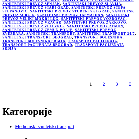
SANITETSKI PREVOZ RESNIK
,
SANITETSKI PREVOZ SAVSKI VENAC
,
SANITETSKI PREVOZ SENJAK
,
SANITETSKI PREVOZ SLAVIJA
,
SANITETSKI PREVOZ STARI GRAD
,
SANITETSKI PREVOZ STEPA
STEPANOVIĆ
,
SANITETSKI PREVOZ STUDENTSKI GRAD
,
SANITETSKI
PREVOZ SURČIN
,
SANITETSKI PREVOZ TAŠMAJDAN
,
SANITETSKI
PREVOZ VELIKI MOKRI LUG
,
SANITETSKI PREVOZ VOŽDOVAC
,
SANITETSKI PREVOZ VRAČAR
,
SANITETSKI PREVOZ ŽARKOVO
,
SANITETSKI PREVOZ ŽELEZNIK
,
SANITETSKI PREVOZ ZEMUN
,
SANITETSKI PREVOZ ZEMUN POLJE
,
SANITETSKI PREVOZ
ZVEZDARA
,
SANITETSKI TRANSPORT
,
SANITETSKI TRANSPORT 24/7
,
SANITETSKI TRANSPORT BEOGRAD
,
TRANSPORT BOLESNIKA
,
TRANSPORT BOLESNIKA SRBIJA
,
TRANSPORT PACIJENATA
,
TRANSPORT PACIJENATA BEOGRAD
,
TRANSPORT PACIJENATA
SRBIJA
1
2
3
Категорије
Medicinski sanitetski transport